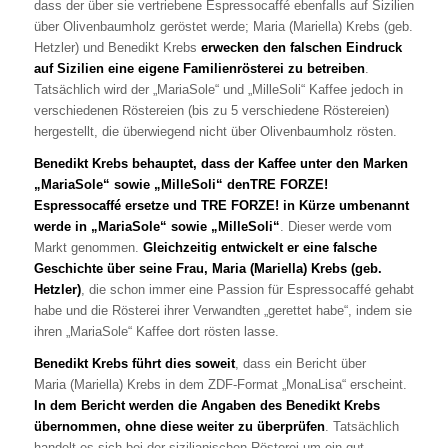
dass der über sie vertriebene Espressocaffé ebenfalls auf Sizilien
über Olivenbaumholz geröstet werde; Maria (Mariella) Krebs (geb.
Hetzler) und Benedikt Krebs
erwecken den falschen Eindruck
auf Sizilien eine eigene Familienrösterei zu betreiben
.
Tatsächlich wird der „MariaSole“ und „MilleSoli“ Kaffee jedoch in
verschiedenen Röstereien (bis zu 5 verschiedene Röstereien)
hergestellt, die überwiegend nicht über Olivenbaumholz rösten.
Benedikt Krebs behauptet, dass der Kaffee unter den Marken
„MariaSole“ sowie „MilleSoli“ denTRE FORZE!
Espressocaffé ersetze und TRE FORZE! in Kürze umbenannt
werde in „MariaSole“ sowie „MilleSoli“
. Dieser werde vom
Markt genommen.
Gleichzeitig entwickelt er eine falsche
Geschichte über seine Frau, Maria (Mariella) Krebs (geb.
Hetzler)
, die schon immer eine Passion für Espressocaffé gehabt
habe und die Rösterei ihrer Verwandten „gerettet habe“, indem sie
ihren „MariaSole“ Kaffee dort rösten lasse.
Benedikt Krebs führt dies soweit
, dass ein Bericht über
Maria (Mariella) Krebs in dem ZDF-Format „MonaLisa“ erscheint.
In dem Bericht werden die Angaben des Benedikt Krebs
übernommen, ohne diese weiter zu überprüfen
. Tatsächlich
handelt es sich bei der sizilianischen Rösterei um ein gut