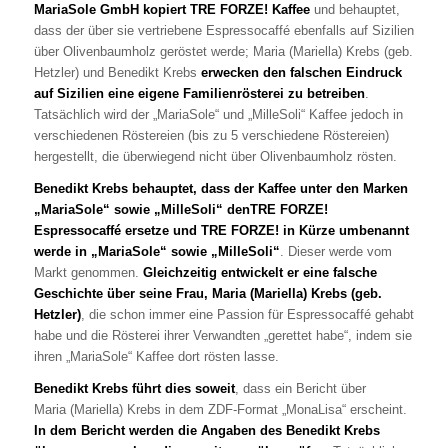
MariaSole GmbH kopiert TRE FORZE! Kaffee
und behauptet,
dass der über sie vertriebene Espressocaffé ebenfalls auf Sizilien
über Olivenbaumholz geröstet werde; Maria (Mariella) Krebs (geb.
Hetzler) und Benedikt Krebs
erwecken den falschen Eindruck
auf Sizilien eine eigene Familienrösterei zu betreiben
.
Tatsächlich wird der „MariaSole“ und „MilleSoli“ Kaffee jedoch in
verschiedenen Röstereien (bis zu 5 verschiedene Röstereien)
hergestellt, die überwiegend nicht über Olivenbaumholz rösten.
Benedikt Krebs behauptet, dass der Kaffee unter den Marken
„MariaSole“ sowie „MilleSoli“ denTRE FORZE!
Espressocaffé ersetze und TRE FORZE! in Kürze umbenannt
werde in „MariaSole“ sowie „MilleSoli“
. Dieser werde vom
Markt genommen.
Gleichzeitig entwickelt er eine falsche
Geschichte über seine Frau, Maria (Mariella) Krebs (geb.
Hetzler)
, die schon immer eine Passion für Espressocaffé gehabt
habe und die Rösterei ihrer Verwandten „gerettet habe“, indem sie
ihren „MariaSole“ Kaffee dort rösten lasse.
Benedikt Krebs führt dies soweit
, dass ein Bericht über
Maria (Mariella) Krebs in dem ZDF-Format „MonaLisa“ erscheint.
In dem Bericht werden die Angaben des Benedikt Krebs