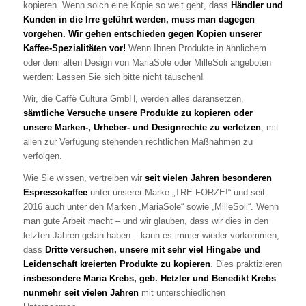
kopieren. Wenn solch eine Kopie so weit geht, dass
Händler und
Kunden in die Irre geführt werden, muss man dagegen
vorgehen. Wir gehen entschieden gegen Kopien unserer
Kaffee-Spezialitäten vor!
Wenn Ihnen Produkte in ähnlichem
oder dem alten Design von MariaSole oder MilleSoli angeboten
werden: Lassen Sie sich bitte nicht täuschen!
Wir, die Caffè Cultura GmbH, werden alles daransetzen,
sämtliche Versuche unsere Produkte zu kopieren oder
unsere Marken-, Urheber- und Designrechte zu verletzen
, mit
allen zur Verfügung stehenden rechtlichen Maßnahmen zu
verfolgen.
Wie Sie wissen, vertreiben wir
seit vielen Jahren besonderen
Espressokaffee
unter unserer Marke „TRE FORZE!“ und seit
2016 auch unter den Marken „MariaSole“ sowie „MilleSoli“. Wenn
man gute Arbeit macht – und wir glauben, dass wir dies in den
letzten Jahren getan haben – kann es immer wieder vorkommen,
dass
Dritte versuchen, unsere mit sehr viel Hingabe und
Leidenschaft kreierten Produkte zu kopieren
. Dies praktizieren
insbesondere Maria Krebs, geb. Hetzler und Benedikt Krebs
nunmehr seit vielen Jahren
mit unterschiedlichen