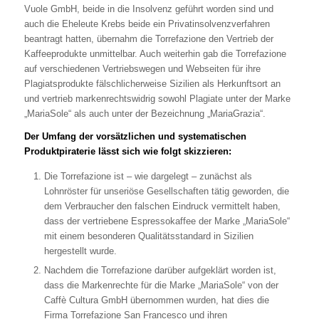
Vuole GmbH, beide in die Insolvenz geführt worden sind und
auch die Eheleute Krebs beide ein Privatinsolvenzverfahren
beantragt hatten, übernahm die Torrefazione den Vertrieb der
Kaffeeprodukte unmittelbar. Auch weiterhin gab die Torrefazione
auf verschiedenen Vertriebswegen und Webseiten für ihre
Plagiatsprodukte fälschlicherweise Sizilien als Herkunftsort an
und vertrieb markenrechtswidrig sowohl Plagiate unter der Marke
„MariaSole“ als auch unter der Bezeichnung „MariaGrazia“.
Der Umfang der vorsätzlichen und systematischen
Produktpiraterie lässt sich wie folgt skizzieren:
Die Torrefazione ist – wie dargelegt – zunächst als
Lohnröster für unseriöse Gesellschaften tätig geworden, die
dem Verbraucher den falschen Eindruck vermittelt haben,
dass der vertriebene Espressokaffee der Marke „MariaSole“
mit einem besonderen Qualitätsstandard in Sizilien
hergestellt wurde.
Nachdem die Torrefazione darüber aufgeklärt worden ist,
dass die Markenrechte für die Marke „MariaSole“ von der
Caffè Cultura GmbH übernommen wurden, hat dies die
Firma Torrefazione San Francesco und ihren