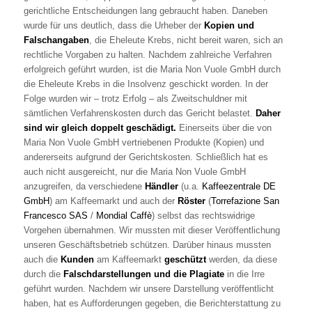
gerichtliche Entscheidungen lang gebraucht haben. Daneben
wurde für uns deutlich, dass die Urheber der
Kopien und
Falschangaben
, die Eheleute Krebs, nicht bereit waren, sich an
rechtliche Vorgaben zu halten. Nachdem zahlreiche Verfahren
erfolgreich geführt wurden, ist die Maria Non Vuole GmbH durch
die Eheleute Krebs in die Insolvenz geschickt worden. In der
Folge wurden wir – trotz Erfolg – als Zweitschuldner mit
sämtlichen Verfahrenskosten durch das Gericht belastet.
Daher
sind wir gleich doppelt geschädigt.
Einerseits über die von
Maria Non Vuole GmbH vertriebenen Produkte (Kopien) und
andererseits aufgrund der Gerichtskosten. Schließlich hat es
auch nicht ausgereicht, nur die Maria Non Vuole GmbH
anzugreifen, da verschiedene
Händler
(u.a.
Kaffeezentrale DE
GmbH
) am Kaffeemarkt und auch der
Röster
(
Torrefazione San
Francesco SAS
/
Mondial Caffè
) selbst das rechtswidrige
Vorgehen übernahmen. Wir mussten mit dieser Veröffentlichung
unseren Geschäftsbetrieb schützen. Darüber hinaus mussten
auch die
Kunden
am Kaffeemarkt
geschützt
werden, da diese
durch die
Falschdarstellungen und die Plagiate
in die Irre
geführt wurden. Nachdem wir unsere Darstellung veröffentlicht
haben, hat es Aufforderungen gegeben, die Berichterstattung zu