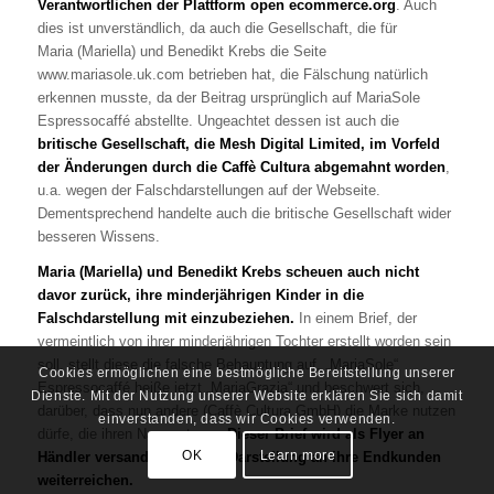
Verantwortlichen der Plattform open ecommerce.org
. Auch
dies ist unverständlich, da auch die Gesellschaft, die für
Maria (Mariella) und Benedikt Krebs die Seite
www.mariasole.uk.com betrieben hat, die Fälschung natürlich
erkennen musste, da der Beitrag ursprünglich auf MariaSole
Espressocaffé abstellte. Ungeachtet dessen ist auch die
britische Gesellschaft, die Mesh Digital Limited, im Vorfeld
der Änderungen durch die Caffè Cultura
abgemahnt worden
,
u.a. wegen der Falschdarstellungen auf der Webseite.
Dementsprechend handelte auch die britische Gesellschaft wider
besseren Wissens.
Maria (Mariella) und Benedikt Krebs scheuen auch nicht
davor zurück, ihre minderjährigen Kinder in die
Falschdarstellung mit einzubeziehen.
In einem Brief, der
vermeintlich von ihrer minderjährigen Tochter erstellt worden sein
soll, stellt diese die falsche Behauptung auf, „MariaSole“
Cookies ermöglichen eine bestmögliche Bereitstellung unserer
Espressocaffé heiße jetzt „MariaGrazia“ und beschwert sich,
Dienste. Mit der Nutzung unserer Website erklären Sie sich damit
darüber, dass nun andere (Caffè Cultura GmbH) die Marke nutzen
einverstanden, dass wir Cookies verwenden.
dürfe, die ihren Namen trage.
Dieser Brief wird als Flyer an
OK
Learn more
Händler versandt, die diese Darstellung an ihre Endkunden
weiterreichen.