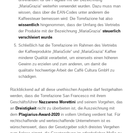
„MariaGrazia“ weiterhin verwendet wurden. Dazu muss man
wissen, dass über die EAN-Codes unter anderem die
Kaffeesteuer bemessen wird. Die Torrefazione hat also
wissentlich
hingenommen, dass der Umfang des Vertriebs
der Produkte mit der Bezeichnung „MariaGrazia“
steuerlich
verschleiert wurde
.
Schließlich hat die Torrefazione im Rahmen des Vertriebs
der Kaffeeprodukte „MariaSole“ und „MariaGrazia“ Kaffee
minderer Qualität verarbeitet, um einerseits einen höheren
Gewinn zu erzielen und zum anderen, um damit die
qualitativ hochwertige Arbeit der Caffè Cultura GmbH zu
schädigen.
Rückblickend auf all diese unethischen Aspekte darf festgehalten
werden, dass die Torrefazione San Francesco mit ihrem
Geschäftsführer
Nazzareno Morettini
und seinem Vorgehen, das
an
Dreistigkeit
nicht zu überbieten ist, die Auszeichnung mit
dem
Plagiarius-Award-2020
in vollem Umfang verdient hat. Für
rechtschaffende und werteschaffende Unternehmern ist es
wünschenswert, dass der Gesetzgeber solch dreistes Vergehen