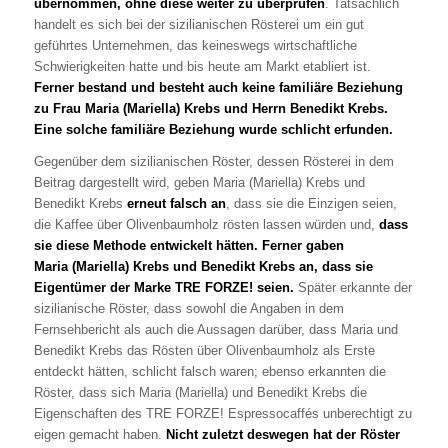
übernommen, ohne diese weiter zu überprüfen
. Tatsächlich
handelt es sich bei der sizilianischen Rösterei um ein gut
geführtes Unternehmen, das keineswegs wirtschaftliche
Schwierigkeiten hatte und bis heute am Markt etabliert ist.
Ferner bestand und besteht auch keine familiäre Beziehung
zu Frau Maria (Mariella) Krebs und Herrn Benedikt Krebs.
Eine solche familiäre Beziehung wurde schlicht erfunden.
Gegenüber dem sizilianischen Röster, dessen Rösterei in dem
Beitrag dargestellt wird, geben Maria (Mariella) Krebs und
Benedikt Krebs
erneut falsch an
, dass sie die Einzigen seien,
die Kaffee über Olivenbaumholz rösten lassen würden und,
dass
sie diese Methode entwickelt hätten. Ferner gaben
Maria (Mariella) Krebs und Benedikt Krebs an, dass sie
Eigentümer der Marke TRE FORZE! seien.
Später erkannte der
sizilianische Röster, dass sowohl die Angaben in dem
Fernsehbericht als auch die Aussagen darüber, dass Maria und
Benedikt Krebs das Rösten über Olivenbaumholz als Erste
entdeckt hätten, schlicht falsch waren; ebenso erkannten die
Röster, dass sich Maria (Mariella) und Benedikt Krebs die
Eigenschaften des TRE FORZE! Espressocaffés unberechtigt zu
eigen gemacht haben.
Nicht zuletzt deswegen hat der Röster