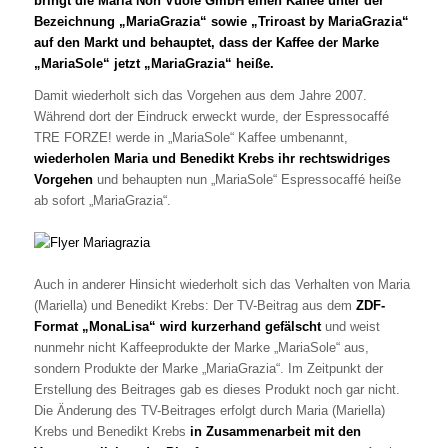
bringt die Maria Non Vuole GmbH einen Kaffee unter der
Bezeichnung „MariaGrazia“ sowie „Triroast by MariaGrazia“
auf den Markt und behauptet, dass der Kaffee der Marke
„MariaSole“ jetzt „MariaGrazia“ heiße.
Damit wiederholt sich das Vorgehen aus dem Jahre 2007.
Während dort der Eindruck erweckt wurde, der Espressocaffé
TRE FORZE! werde in „MariaSole“ Kaffee umbenannt,
wiederholen Maria und Benedikt Krebs ihr rechtswidriges
Vorgehen
und behaupten nun „MariaSole“ Espressocaffé heiße
ab sofort „MariaGrazia“.
Auch in anderer Hinsicht wiederholt sich das Verhalten von Maria
(Mariella) und Benedikt Krebs: Der TV-Beitrag aus dem
ZDF-
Format „MonaLisa“ wird kurzerhand gefälscht
und weist
nunmehr nicht Kaffeeprodukte der Marke „MariaSole“ aus,
sondern Produkte der Marke „MariaGrazia“. Im Zeitpunkt der
Erstellung des Beitrages gab es dieses Produkt noch gar nicht.
Die Änderung des TV-Beitrages erfolgt durch Maria (Mariella)
Krebs und Benedikt Krebs
in Zusammenarbeit mit den