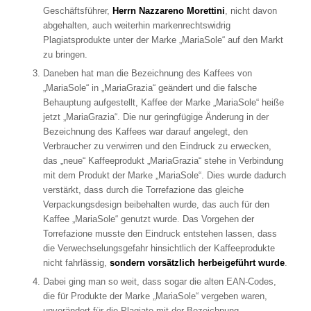
Geschäftsführer,
Herrn Nazzareno Morettini
, nicht davon
abgehalten, auch weiterhin markenrechtswidrig
Plagiatsprodukte unter der Marke „MariaSole“ auf den Markt
zu bringen.
Daneben hat man die Bezeichnung des Kaffees von
„MariaSole“ in „MariaGrazia“ geändert und die falsche
Behauptung aufgestellt, Kaffee der Marke „MariaSole“ heiße
jetzt „MariaGrazia“. Die nur geringfügige Änderung in der
Bezeichnung des Kaffees war darauf angelegt, den
Verbraucher zu verwirren und den Eindruck zu erwecken,
das „neue“ Kaffeeprodukt „MariaGrazia“ stehe in Verbindung
mit dem Produkt der Marke „MariaSole“. Dies wurde dadurch
verstärkt, dass durch die Torrefazione das gleiche
Verpackungsdesign beibehalten wurde, das auch für den
Kaffee „MariaSole“ genutzt wurde. Das Vorgehen der
Torrefazione musste den Eindruck entstehen lassen, dass
die Verwechselungsgefahr hinsichtlich der Kaffeeprodukte
nicht fahrlässig,
sondern vorsätzlich herbeigeführt wurde
.
Dabei ging man so weit, dass sogar die alten EAN-Codes,
die für Produkte der Marke „MariaSole“ vergeben waren,
unverändert für die Plagiate mit der Bezeichnung